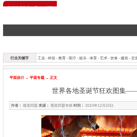
首页
|
设计资讯
|
平面设计
|
工业设计
|
UI设计
|
CG·动画
|
建筑与
平面首页
平面资讯
标志
招贴
包装
封面
广告
综合
理论
行业关键字
工业
-
科技
-
教育
-
医疗
-
娱乐
-
体育
-
艺术
-
饮食
-
建筑
-
交
平面设计
→
平面专题
→ 正文
世界各地圣诞节狂欢图集—
作者：
视觉同盟
来源：
视觉同盟专稿
时间：
2010年12月23日