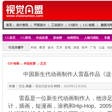
首页
|
设计资讯
|
平面设计
|
工业设计
|
UI设计
|
CG·动画
|
建筑与
CG首页
CG资讯
作品欣赏
原创榜
动画理论
人物与团队
专题
行业关键字
科技
-
教育
-
娱乐
-
艺术
-
影视
-
游戏
-
软件
-
广告
-
公益
-
动
CG·动画
→
作品欣赏
→ 正文
中国新生代动画制作人雷磊作品《这
作者：
雷磊
来源：
视觉同盟专稿
时间：
2010年11月10日
雷磊是一位新生代动画制作人，他涉足
计，插画，短漫画，涂鸦和Hip-Hop。20