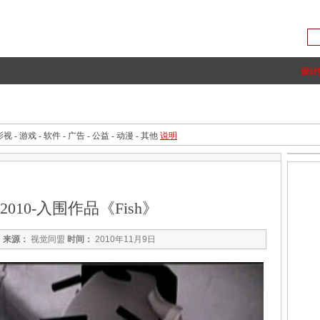
UI设计
|
CG·动画
|
建筑与环境
|
时尚
|
院校同盟
|
作品集
|
竞赛
|
设计
动画理论
人物与团队
专题
影视
-
游戏
-
软件
-
广告
-
公益
-
动漫
-
其他
说明
!2010-入围作品《Fish》
会
来源：
视觉同盟
时间：
2010年11月9日