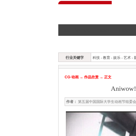
首页
|
设计资讯
|
平面设计
|
工业设计
|
CG首页
CG资讯
作品欣赏
原创榜
行业关键字
科技
-
教育
-
娱乐
-
艺术
-
CG·动画
→
作品欣赏
→ 正文
Aniwow
作者：
第五届中国国际大学生动画节组委