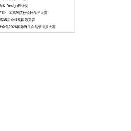
6年K-Design设计奖
三届中国高等院校设计作品大赛
6第35届金犊奖国际竞赛
斯金龟2026国际野生自然节海报大赛
欣赏