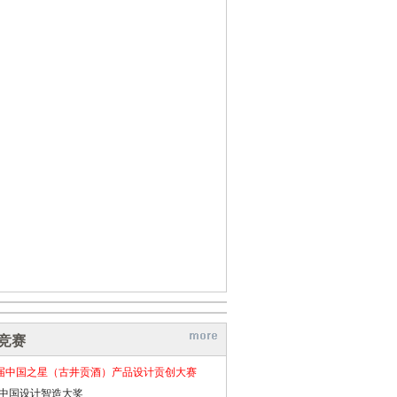
竞赛
届中国之星（古井贡酒）产品设计贡创大赛
26中国设计智造大奖