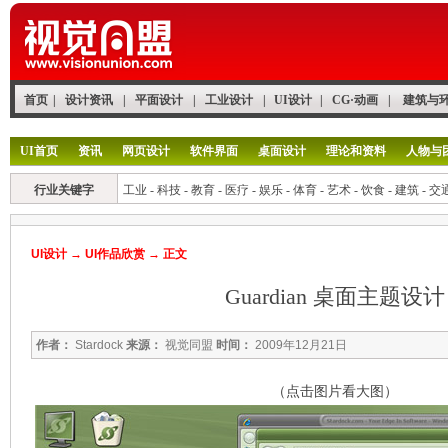
首页
|
设计资讯
|
平面设计
|
工业设计
|
UI设计
|
CG·动画
|
建筑与
UI首页
资讯
网页设计
软件界面
桌面设计
理论和资料
人物与
行业关键字
工业
-
科技
-
教育
-
医疗
-
娱乐
-
体育
-
艺术
-
饮食
-
建筑
-
交
UI设计
→
UI作品欣赏
→ 正文
Guardian 桌面主题设计
作者：
Stardock
来源：
视觉同盟
时间：
2009年12月21日
（点击图片看大图）