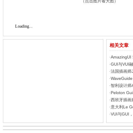
（点击图片看大图）
Loading...
相关文章
AmazingUI
·
GUI与VU
·
法国插画师Ju
·
WaveGui
·
智利设计师Adr
·
Peloton
·
西班牙插画师Ad
·
意大利Le 
·
VUI与GU
·