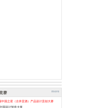
竞赛
届中国之星（古井贡酒）产品设计贡创大赛
26中国设计智造大奖