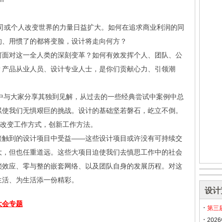
司或个人改变世界的力量日益扩大。如何在追求商业利润的同
的、用惯了的都将变脸，设计将走向何方？
何面对这一全人类的深刻变革？如何有效发挥个人、团队、公
？产品从业人员、设计专业人士，是你们贡献心力、引领潮
。
在本演讲中与大家分享其独到见解，从过去的一些经典尝试中案例中总
累使我们无惧艰巨的挑战。设计的基础坚若磐石，屹立不倒。
们改变工作方式，创新工作方法。
接触到的设计项目中受益——这些设计项目或许没有可持续交
大，但也任重道远。这些大项目迫使我们去慎思工作中的社会
锁效应、零与整的嵌套网络、以及团队自身的发展历程。对这
生活、为生活添一份精彩。
设计
大会专题
第三
20