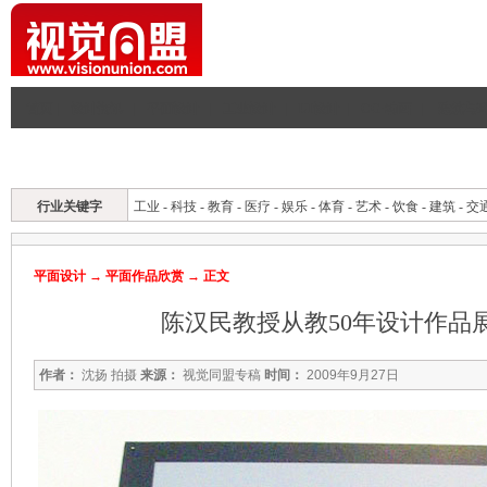
首页
|
设计资讯
|
平面设计
|
工业设计
|
UI设计
|
CG·动画
|
建筑与
平面首页
平面资讯
标志
招贴
包装
封面
广告
综合
理论
行业关键字
工业
-
科技
-
教育
-
医疗
-
娱乐
-
体育
-
艺术
-
饮食
-
建筑
-
交
平面设计
→
平面作品欣赏
→ 正文
陈汉民教授从教50年设计作品
作者：
沈扬 拍摄
来源：
视觉同盟专稿
时间：
2009年9月27日