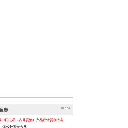
竞赛
届中国之星（古井贡酒）产品设计贡创大赛
26中国设计智造大奖