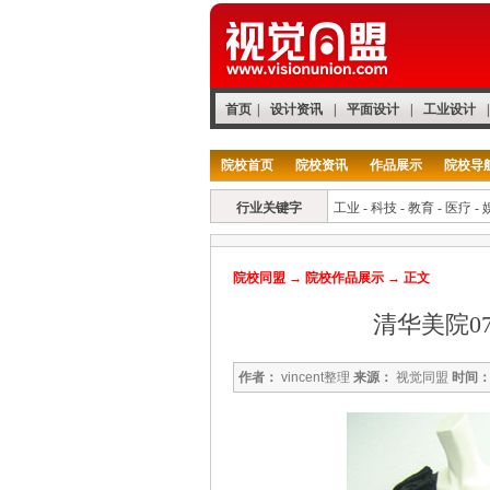
首页
|
设计资讯
|
平面设计
|
工业设计
|
院校首页
院校资讯
作品展示
院校导
行业关键字
工业
-
科技
-
教育
-
医疗
-
院校同盟
→
院校作品展示
→ 正文
清华美院0
作者：
vincent整理
来源：
视觉同盟
时间