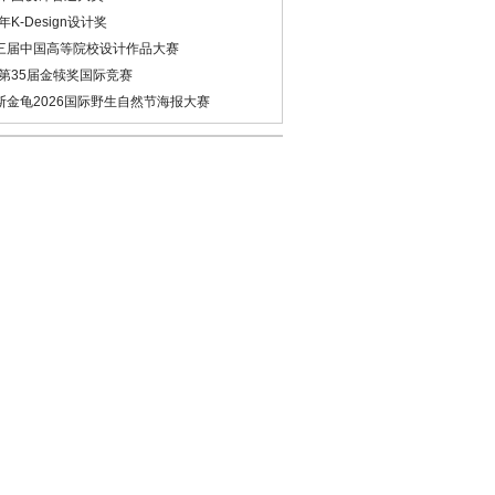
6年K-Design设计奖
三届中国高等院校设计作品大赛
6第35届金犊奖国际竞赛
斯金龟2026国际野生自然节海报大赛
欣赏