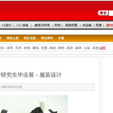
UI设计
|
CG·动画
|
建筑与环境
|
时尚
|
院校同盟
|
作品集
|
竞赛
|
设计
航
院校之星
招生信息
理论资料
专题
娱乐
-
体育
-
艺术
-
饮食
-
建筑
-
交通
-
旅游
-
财经
-
政府
-
媒体
-
公益
-
其他
说明
7研究生毕业展－服装设计
：
2007年6月13日