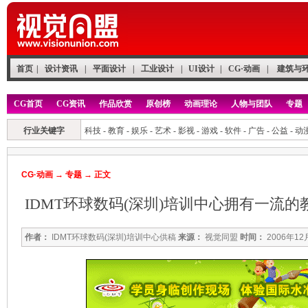
首页
|
设计资讯
|
平面设计
|
工业设计
|
UI设计
|
CG·动画
|
建筑与
CG首页
CG资讯
作品欣赏
原创榜
动画理论
人物与团队
专题
行业关键字
科技
-
教育
-
娱乐
-
艺术
-
影视
-
游戏
-
软件
-
广告
-
公益
-
动
CG·动画
→
专题
→ 正文
IDMT环球数码(深圳)培训中心拥有一流
作者：
IDMT环球数码(深圳)培训中心供稿
来源：
视觉同盟
时间：
2006年12