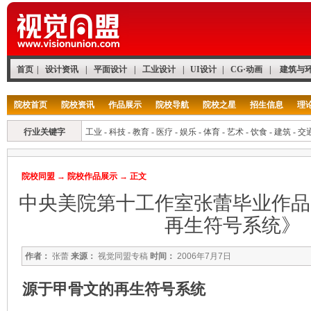
首页
|
设计资讯
|
平面设计
|
工业设计
|
UI设计
|
CG·动画
|
建筑与
院校首页
院校资讯
作品展示
院校导航
院校之星
招生信息
理
行业关键字
工业
-
科技
-
教育
-
医疗
-
娱乐
-
体育
-
艺术
-
饮食
-
建筑
-
交
院校同盟
→
院校作品展示
→ 正文
中央美院第十工作室张蕾毕业作品
再生符号系统》
作者：
张蕾
来源：
视觉同盟专稿
时间：
2006年7月7日
源于甲骨文的再生符号系统