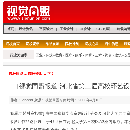
首页
|
设计资讯
|
平面设计
|
工业设计
|
UI设计
|
CG·动画
|
建筑与
院校首页
院校资讯
作品展示
院校导航
院校之星
招生信息
理
行业关键字
工业
-
科技
-
教育
-
医疗
-
娱乐
-
体育
-
艺术
-
饮食
-
建筑
-
交
院校同盟
→
院校资讯
→ 正文
[视觉同盟报道]河北省第二届高校环艺设
作者：
vincent
来源：
视觉同盟专稿
时间：
2006年4月10日
[视觉同盟独家报道] 由中国建筑学会室内设计分会及河北大学共同
术设计作品巡回展，于4月2日在河北大学第三校区A2座内举办。
大学艺术学院环艺专业的学生作品为主。