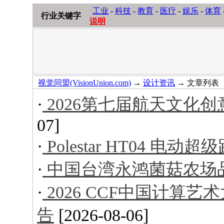
工业
-
科技
-
教育
-
医疗
-
娱乐
-
体育
行业关键字
说明
视觉同盟(VisionUnion.com)
→
设计资讯
→ 文章列表
·
2026第七届航天文化
07]
·
Polestar HT04 电动超
·
中国台湾永鸿菌菇农场
·
2026 CCF中国计算
告
[2026-08-06]