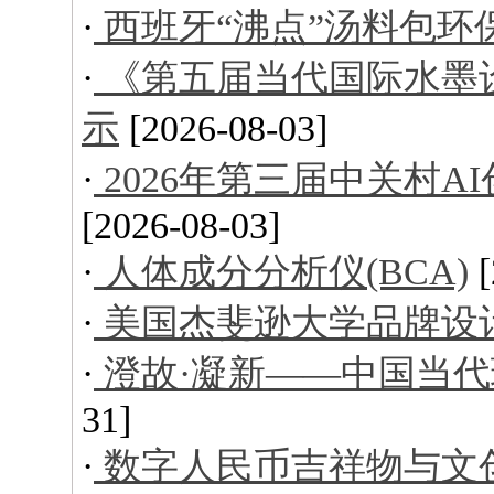
·
西班牙“沸点”汤料包环
·
《第五届当代国际水墨
示
[2026-08-03]
·
2026年第三届中关村
[2026-08-03]
·
人体成分分析仪(BCA)
·
美国杰斐逊大学品牌设
·
澄故·凝新——中国当
31]
·
数字人民币吉祥物与文