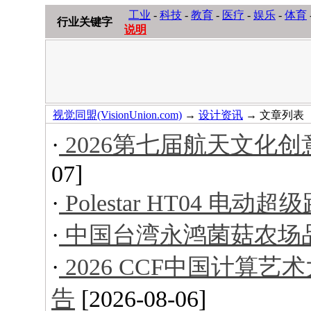
工业
-
科技
-
教育
-
医疗
-
娱乐
-
体育
行业关键字
说明
视觉同盟(VisionUnion.com)
→
设计资讯
→ 文章列表
·
2026第七届航天文化
07]
·
Polestar HT04 电动超
·
中国台湾永鸿菌菇农场
·
2026 CCF中国计算
告
[2026-08-06]