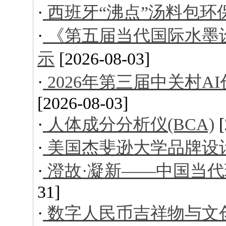
·
西班牙“沸点”汤料包环
·
《第五届当代国际水墨
示
[2026-08-03]
·
2026年第三届中关村
[2026-08-03]
·
人体成分分析仪(BCA)
·
美国杰斐逊大学品牌设
·
澄故·凝新——中国当
31]
·
数字人民币吉祥物与文