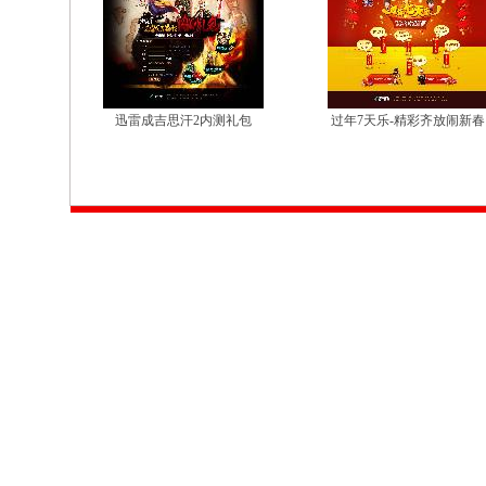
迅雷成吉思汗2内测礼包
过年7天乐-精彩齐放闹新春