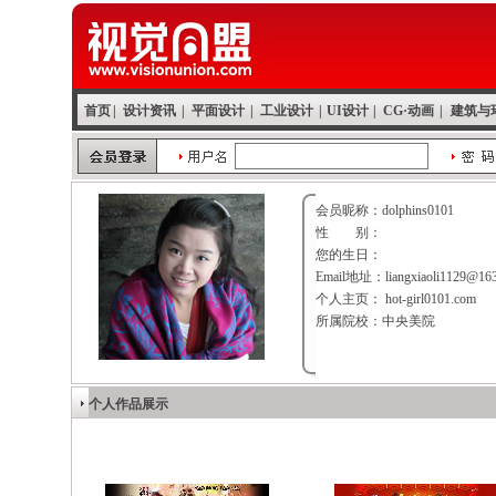
首页
|
设计资讯
|
平面设计
|
工业设计
|
UI设计
|
CG·动画
|
建筑与
会员昵称：dolphins0101
性 别：
您的生日：
Email地址：liangxiaoli1129@16
个人主页： hot-girl0101.com
所属院校：中央美院
个人作品展示