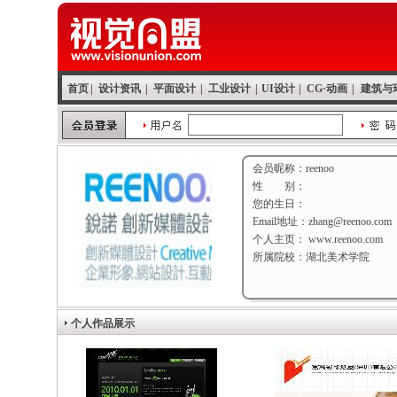
首页
|
设计资讯
|
平面设计
|
工业设计
|
UI设计
|
CG·动画
|
建筑与
会员昵称：reenoo
性 别：
您的生日：
Email地址：zhang@reenoo.com
个人主页： www.reenoo.com
所属院校：湖北美术学院
个人作品展示