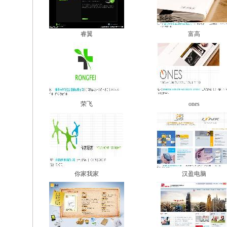
睿翼
富高
荣飞
ones
你家我家
汉盈电脑