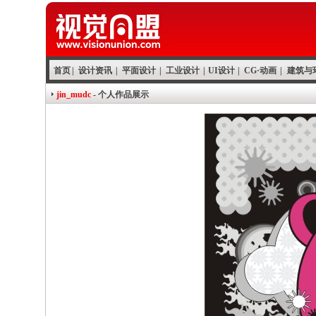
首页
|
设计资讯
|
平面设计
|
工业设计
|
UI设计
|
CG·动画
|
建筑与
jin_mudc
- 个人作品展示