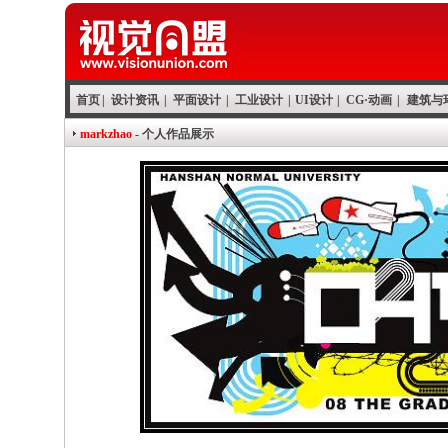
首页
|
设计资讯
|
平面设计
|
工业设计
|
UI设计
|
CG·动画
|
建筑与
markzhao
- 个人作品展示