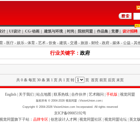
设计
|
UI设计
|
CG·动画
|
建筑与环境
|
时尚
|
院校同盟
|
作品集
|
竞赛
|
设计招聘
育
-
医疗
-
娱乐
-
体育
-
艺术
-
饮食
-
建筑
-
交通
-
旅游
-
财经
-
政府
-
媒体
-
公益
-
其
行业关键字：
政府
共 0 条 每页 30 条 第 1 页 共 1 页 转
页 首页 前页 后页 末页
English
|
关于我们
|
站点地图
|
联系热线
|
合作伙伴
|
艺术顾问
|
手机版
|
视觉同盟
版权所有 © 2004-2026 视觉同盟（VisionUnion.com）
Copyright © 2004-2026 VisionUnion.com Incorporated. All rights reserved
京ICP备09005192号
视觉同盟旗下子站：
品牌专区
|
创意设计人才网
|
视觉同盟社区
|
视觉同盟论坛
|
英文