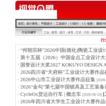
首页
|
设计资讯
|
平面设计
|
工业设计
|
UI设计
|
CG·动画
|
建筑与
行业关键字
工业
-
教育
-
医疗
-
体育
-
艺术
-
汽车
-
数码家电
-
行
·
“何朝宗杯”2026中国(德化)陶瓷工业
·
第十五届（2026）中国金点工业设计
·
国誉设计大奖2027 KOKUYO DESIGN
·
2026四川省“天府杯”工业设计大赛作
·
2026中山市工业设计大赛作品征集
[2026
·
2026“金勾”第七届中国锁具及工艺装
·
CycleOx货运自行车 | 概念车
[2026-06-15]
·
2026年四川省大学生工业设计大赛作