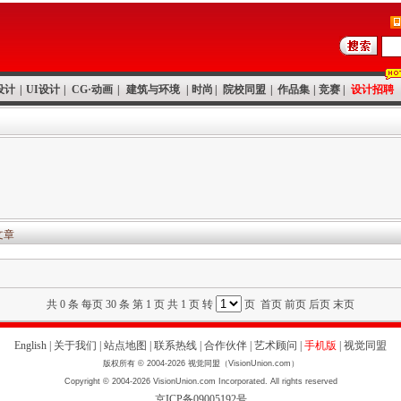
设计
|
UI设计
|
CG·动画
|
建筑与环境
|
时尚
|
院校同盟
|
作品集
|
竞赛
|
设计招聘
文章
共 0 条 每页 30 条 第 1 页 共 1 页 转
页 首页 前页 后页 末页
English
|
关于我们
|
站点地图
|
联系热线
|
合作伙伴
|
艺术顾问
|
手机版
|
视觉同盟
版权所有 © 2004-2026 视觉同盟（VisionUnion.com）
Copyright © 2004-2026 VisionUnion.com Incorporated. All rights reserved
京ICP备09005192号