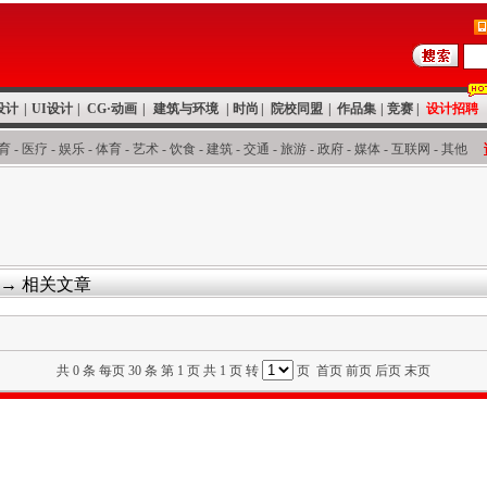
设计
|
UI设计
|
CG·动画
|
建筑与环境
|
时尚
|
院校同盟
|
作品集
|
竞赛
|
设计招聘
育
-
医疗
-
娱乐
-
体育
-
艺术
-
饮食
-
建筑
-
交通
-
旅游
-
政府
-
媒体
-
互联网
-
其他
→ 相关文章
共 0 条 每页 30 条 第 1 页 共 1 页 转
页 首页 前页 后页 末页