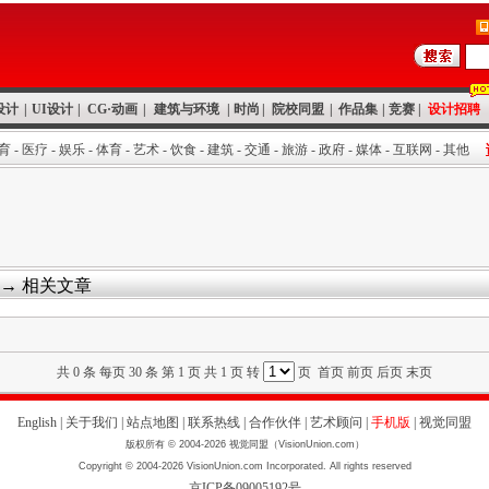
设计
|
UI设计
|
CG·动画
|
建筑与环境
|
时尚
|
院校同盟
|
作品集
|
竞赛
|
设计招聘
育
-
医疗
-
娱乐
-
体育
-
艺术
-
饮食
-
建筑
-
交通
-
旅游
-
政府
-
媒体
-
互联网
-
其他
→ 相关文章
共 0 条 每页 30 条 第 1 页 共 1 页 转
页 首页 前页 后页 末页
English
|
关于我们
|
站点地图
|
联系热线
|
合作伙伴
|
艺术顾问
|
手机版
|
视觉同盟
版权所有 © 2004-2026 视觉同盟（VisionUnion.com）
Copyright © 2004-2026 VisionUnion.com Incorporated. All rights reserved
京ICP备09005192号