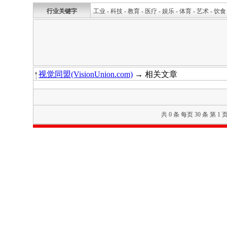
行业关键字
工业
-
科技
-
教育
-
医疗
-
娱乐
-
体育
-
艺术
-
饮食
视觉同盟(VisionUnion.com)
→ 相关文章
共 0 条 每页 30 条 第 1 