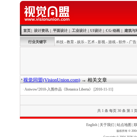
首页
|
设计资讯
|
平面设计
|
工业设计
|
UI设计
|
CG·动画
|
建筑与
行业关键字
科技
-
教育
-
娱乐
-
艺术
-
影视
-
游戏
-
软件
-
广告
视觉同盟(VisionUnion.com)
→ 相关文章
·
Aniwow!2010-入围作品《Botanica Liberta》
[2010-11-11]
共 1 条 每页 30 条 第 1 
English
|
关于我们
|
站点地图
|
版权所有 © 2004