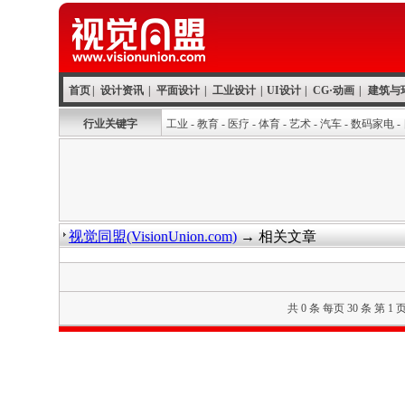
首页
|
设计资讯
|
平面设计
|
工业设计
|
UI设计
|
CG·动画
|
建筑与
行业关键字
工业
-
教育
-
医疗
-
体育
-
艺术
-
汽车
-
数码家电
-
视觉同盟(VisionUnion.com)
→ 相关文章
共 0 条 每页 30 条 第 1 