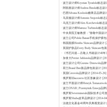
·
波兰设计师Krystian Tyrański标志
·
阿联酋设计师Andrea Binski标志设
·
巴西Silvana Kosloski糖果店品牌设
·
马其顿设计师Antonio Stojceski标
·
乌克兰设计师Alex Korchevski标志
·
波兰设计师Mateusz Turbinski标志
·
中央美院王敏教授：“致敬中国设计4
·
波兰公司Polski Banan手机保护膜
·
韩国面膜Hembu Skincare品牌设计
[
·
英国护肤品Every Body Skincare
·
《书艺问道—吕敬人书籍设计40年
·
加拿大Perrier Jablonski品牌设计
[20
·
波兰设计公司Gustaw Dmowski品
·
荷兰Brand Bier新品牌包装设计
[201
·
英国Cerovski品牌设计
[2014-05-26]
·
俄罗斯Школлеги 社区形象设计
[20
·
波兰平面设计师Henryk Tomaszew
·
波兰ONAR | Przemytnik Emocji品
·
俄罗斯Severminerals国际技术公
·
俄罗斯Shuba皮草品牌设计
[2014-04
·
法德文化基金40周年庆典视觉设计