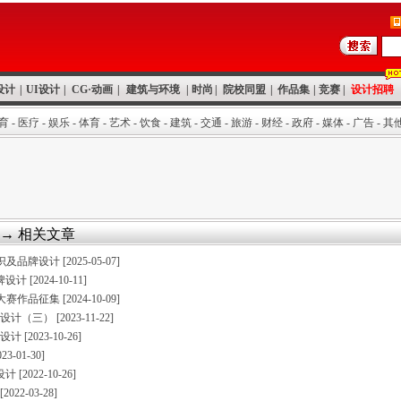
设计
|
UI设计
|
CG·动画
|
建筑与环境
|
时尚
|
院校同盟
|
作品集
|
竞赛
|
设计招聘
育
-
医疗
-
娱乐
-
体育
-
艺术
-
饮食
-
建筑
-
交通
-
旅游
-
财经
-
政府
-
媒体
-
广告
-
其
→ 相关文章
动标识及品牌设计
[2025-05-07]
品牌设计
[2024-10-11]
大赛作品征集
[2024-10-09]
i标志设计（三）
[2023-11-22]
标志设计
[2023-10-26]
023-01-30]
志设计
[2022-10-26]
[2022-03-28]