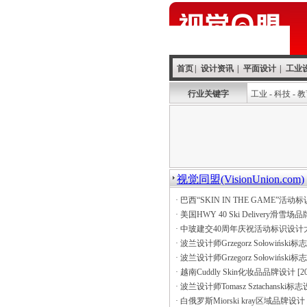
首页
|
设计资讯
|
平面设计
|
工业
行业关键字
工业
-
科技
-
教
视觉同盟(VisionUnion.com)
·
巴西“SKIN IN THE GAME”活
·
美国HWY 40 Ski Delivery滑雪场
·
中玻建交40周年庆祝活动标识设计
·
波兰设计师Grzegorz Sołowińsk
·
波兰设计师Grzegorz Sołowiński
·
越南Cuddly Skin化妆品品牌设计
[2
·
波兰设计师Tomasz Sztachanski标
·
白俄罗斯Miorski kray区域品牌设计