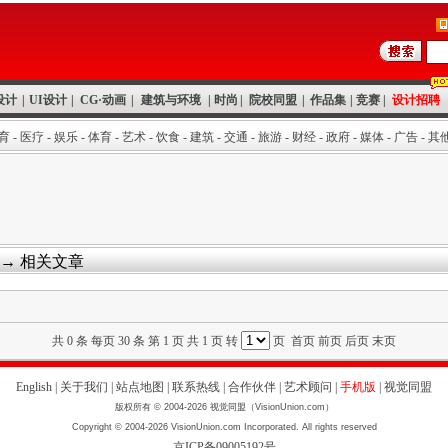
设计
|
UI设计
|
CG·动画
|
建筑与环境
|
时尚
|
院校同盟
|
作品集
|
竞赛
|
设计招聘
育
-
医疗
-
娱乐
-
体育
-
艺术
-
饮食
-
建筑
-
交通
-
旅游
-
财经
-
政府
-
媒体
-
广告
-
其
→ 相关文章
共 0 条 每页 30 条 第 1 页 共 1 页 转
页 首页 前页 后页 末页
English
|
关于我们
|
站点地图
|
联系热线
|
合作伙伴
|
艺术顾问
|
手机版
|
视觉同盟
版权所有 © 2004-2026 视觉同盟（VisionUnion.com）
Copyright © 2004-2026 VisionUnion.com Incorporated. All rights reserved
京ICP备09005192号