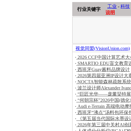
工业
-
科技
行业关键字
说明
视觉同盟(VisionUnion.com)
·
2026 CCF中国计算艺
·
SMARTIO EDU盲文教育
·
西班牙Guay酱料品牌设计
·
2026第四届亚洲IP设计
·
NOCTA智能森林疏散系
·
波兰设计师Alexander Iva
·
“巨匠光华——庞薰琹特展
·
“何朝宗杯”2026中国(
·
Audi e-Terrain 高端电动
·
西班牙“沸点”汤料包环保
·
《第五届当代国际水墨设
·
2026年第三届中关村AI
·
人体成分分析仪(BCA)
[20