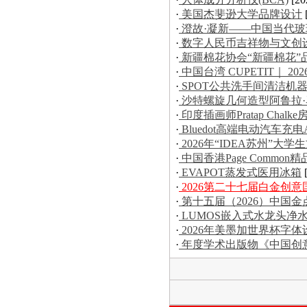
·
美国杰斐逊大学品牌设计
·
澄故·凝新——中国当代
·
数字人民币吉祥物与文创
·
新疆棉花协会“新疆棉花”
·
中国台湾 CUPETIT｜ 20
·
SPOT公共洗手间清洁机
·
沙特螺旋几何造型阿鲁拉
·
印度插画师Pratap Chal
·
Bluedot高端电动汽车充电
·
2026年“IDEA苏州”
·
中国香港Page Commo
·
EVAPOT蒸发式医用冰箱
·
2026第二十七届白金创
·
第十五届（2026）中国
·
LUMOS嵌入式水龙头净
·
2026年美墨加世界杯字体
·
年度学术出版物《中国创意设