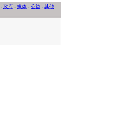
-
政府
-
媒体
-
公益
-
其他