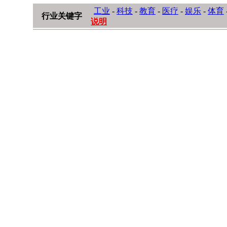
工业
-
科技
-
教育
-
医疗
-
娱乐
-
体育
行业关键字
说明
视觉同盟(VisionUnion.com)
→
设计资讯
→ 文章列表
·
2026第七届航天文化
07]
·
Polestar HT04 电动超
·
中国台湾永鸿菌菇农场
·
2026 CCF中国计算
告
[2026-08-06]