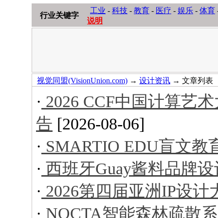
工业
-
科技
-
教育
-
医疗
-
娱乐
-
体育
行业关键字
说明
视觉同盟(VisionUnion.com)
→
设计资讯
→ 文章列表
·
2026 CCF中国计算
告
[2026-08-06]
·
SMARTIO EDU盲文
·
西班牙Guay酱料品牌设
·
2026第四届亚洲IP设
·
NOCTA智能森林疏散