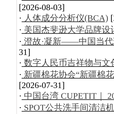
[2026-08-03]
·
人体成分分析仪(BCA)
·
美国杰斐逊大学品牌设
·
澄故·凝新——中国当
31]
·
数字人民币吉祥物与文
·
新疆棉花协会“新疆棉花
[2026-07-31]
·
中国台湾 CUPETIT｜ 
·
SPOT公共洗手间清洁