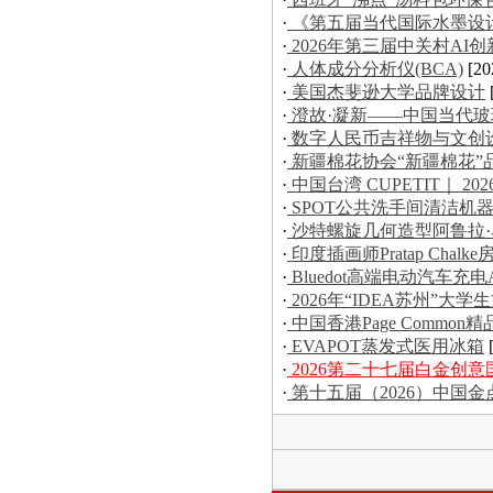
·
《第五届当代国际水墨设
·
2026年第三届中关村AI
·
人体成分分析仪(BCA)
[20
·
美国杰斐逊大学品牌设计
·
澄故·凝新——中国当代
·
数字人民币吉祥物与文创
·
新疆棉花协会“新疆棉花”
·
中国台湾 CUPETIT｜ 20
·
SPOT公共洗手间清洁机
·
沙特螺旋几何造型阿鲁拉
·
印度插画师Pratap Chal
·
Bluedot高端电动汽车充电
·
2026年“IDEA苏州”
·
中国香港Page Commo
·
EVAPOT蒸发式医用冰箱
·
2026第二十七届白金创
·
第十五届（2026）中国