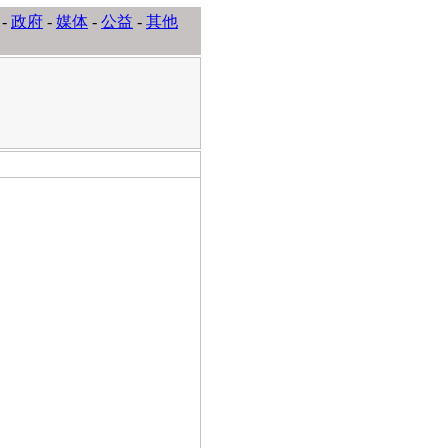
-
政府
-
媒体
-
公益
-
其他