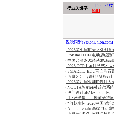
工业
-
科技
行业关键字
说明
视觉同盟(VisionUnion.com)
·
2026第七届航天文化创
·
Polestar HT04 电动超级跑
·
中国台湾永鸿菌菇农场品
·
2026 CCF中国计算艺
·
SMARTIO EDU盲文教育
·
西班牙Guay酱料品牌设计
·
2026第四届亚洲IP设计
·
NOCTA智能森林疏散系
·
波兰设计师Alexander Iva
·
“巨匠光华——庞薰琹特展
·
“何朝宗杯”2026中国(
·
Audi e-Terrain 高端电动
·
西班牙“沸点”汤料包环保