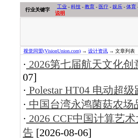
工业
-
科技
-
教育
-
医疗
-
娱乐
-
体育
行业关键字
说明
视觉同盟(VisionUnion.com)
→
设计资讯
→ 文章列表
·
2026第七届航天文化
07]
·
Polestar HT04 电动超
·
中国台湾永鸿菌菇农场
·
2026 CCF中国计算
告
[2026-08-06]