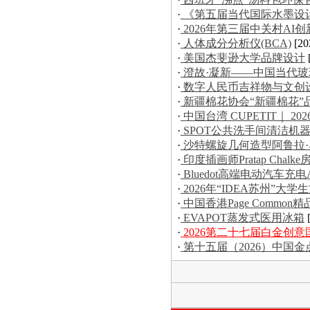
·
《第五届当代国际水墨设
·
2026年第三届中关村AI
·
人体成分分析仪(BCA)
[20
·
美国杰斐逊大学品牌设计
·
澄故·凝新——中国当代
·
数字人民币吉祥物与文创
·
新疆棉花协会“新疆棉花”
·
中国台湾 CUPETIT｜ 20
·
SPOT公共洗手间清洁机
·
沙特螺旋几何造型阿鲁拉
·
印度插画师Pratap Chal
·
Bluedot高端电动汽车充电
·
2026年“IDEA苏州”
·
中国香港Page Commo
·
EVAPOT蒸发式医用冰箱
·
2026第二十七届白金创
·
第十五届（2026）中国