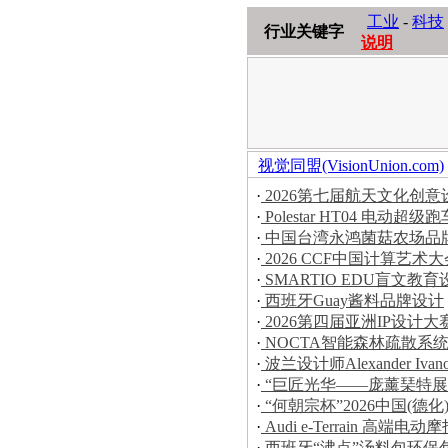
工业
-
科技
行业关键字
说明
视觉同盟(VisionUnion.com)
·
2026第七届航天文化创
·
Polestar HT04 电动超级跑
·
中国台湾永鸿菌菇农场品
·
2026 CCF中国计算艺
·
SMARTIO EDU盲文教育
·
西班牙Guay酱料品牌设计
·
2026第四届亚洲IP设计
·
NOCTA智能森林疏散系
·
波兰设计师Alexander Iva
·
“巨匠光华——庞薰琹特展
·
“何朝宗杯”2026中国(
·
Audi e-Terrain 高端电动
·
西班牙“沸点”汤料包环保