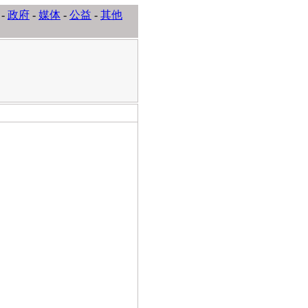
-
政府
-
媒体
-
公益
-
其他