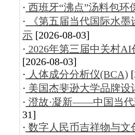
·
西班牙“沸点”汤料包环
·
《第五届当代国际水墨
示
[2026-08-03]
·
2026年第三届中关村
[2026-08-03]
·
人体成分分析仪(BCA)
·
美国杰斐逊大学品牌设
·
澄故·凝新——中国当
31]
·
数字人民币吉祥物与文