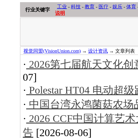
工业
-
科技
-
教育
-
医疗
-
娱乐
-
体育
行业关键字
说明
视觉同盟(VisionUnion.com)
→
设计资讯
→ 文章列表
·
2026第七届航天文化
07]
·
Polestar HT04 电动超
·
中国台湾永鸿菌菇农场
·
2026 CCF中国计算
告
[2026-08-06]