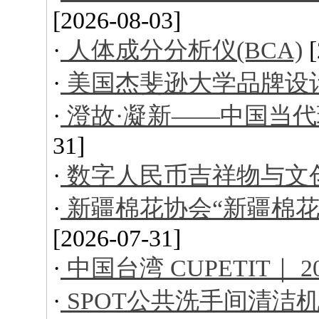
[2026-08-03]
·
人体成分分析仪(BCA)
·
美国杰斐逊大学品牌设
·
澄故·凝新——中国当
31]
·
数字人民币吉祥物与文
·
新疆棉花协会“新疆棉花
[2026-07-31]
·
中国台湾 CUPETIT｜ 
·
SPOT公共洗手间清洁