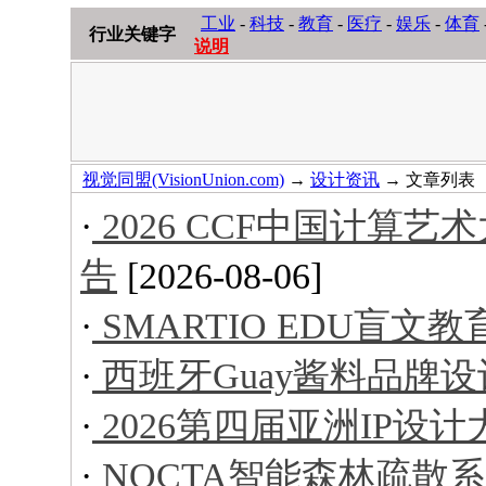
工业
-
科技
-
教育
-
医疗
-
娱乐
-
体育
行业关键字
说明
视觉同盟(VisionUnion.com)
→
设计资讯
→ 文章列表
·
2026 CCF中国计算
告
[2026-08-06]
·
SMARTIO EDU盲文
·
西班牙Guay酱料品牌设
·
2026第四届亚洲IP设
·
NOCTA智能森林疏散