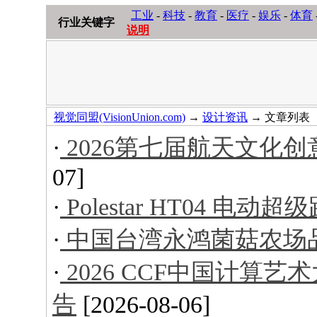
工业
-
科技
-
教育
-
医疗
-
娱乐
-
体育
行业关键字
说明
视觉同盟(VisionUnion.com)
→
设计资讯
→ 文章列表
·
2026第七届航天文化
07]
·
Polestar HT04 电动超
·
中国台湾永鸿菌菇农场
·
2026 CCF中国计算
告
[2026-08-06]