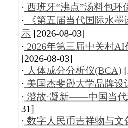
·
西班牙“沸点”汤料包环
·
《第五届当代国际水墨
示
[2026-08-03]
·
2026年第三届中关村
[2026-08-03]
·
人体成分分析仪(BCA)
·
美国杰斐逊大学品牌设
·
澄故·凝新——中国当
31]
·
数字人民币吉祥物与文