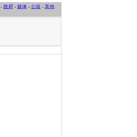
-
政府
-
媒体
-
公益
-
其他