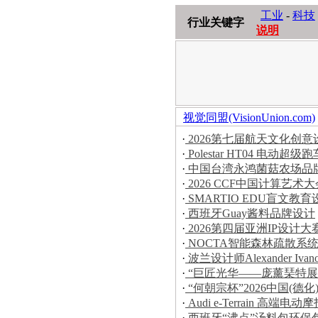
工业
-
科技
行业关键字
说明
视觉同盟(VisionUnion.com)
·
2026第七届航天文化创
·
Polestar HT04 电动超级跑
·
中国台湾永鸿菌菇农场品
·
2026 CCF中国计算艺
·
SMARTIO EDU盲文教育
·
西班牙Guay酱料品牌设计
·
2026第四届亚洲IP设计
·
NOCTA智能森林疏散系
·
波兰设计师Alexander Iva
·
“巨匠光华——庞薰琹特展
·
“何朝宗杯”2026中国(
·
Audi e-Terrain 高端电动
·
西班牙“沸点”汤料包环保