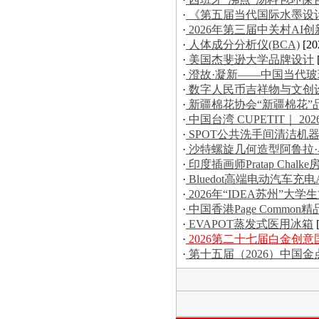
·
《第五届当代国际水墨设
·
2026年第三届中关村AI
·
人体成分分析仪(BCA)
[20
·
美国杰斐逊大学品牌设计
·
澄故·凝新——中国当代
·
数字人民币吉祥物与文创
·
新疆棉花协会“新疆棉花”
·
中国台湾 CUPETIT｜ 20
·
SPOT公共洗手间清洁机
·
沙特螺旋几何造型阿鲁拉
·
印度插画师Pratap Chal
·
Bluedot高端电动汽车充电
·
2026年“IDEA苏州”
·
中国香港Page Commo
·
EVAPOT蒸发式医用冰箱
·
2026第二十七届白金创
·
第十五届（2026）中国