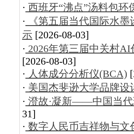
·
西班牙“沸点”汤料包环
·
《第五届当代国际水墨
示
[2026-08-03]
·
2026年第三届中关村
[2026-08-03]
·
人体成分分析仪(BCA)
·
美国杰斐逊大学品牌设
·
澄故·凝新——中国当
31]
·
数字人民币吉祥物与文