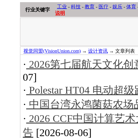
工业
-
科技
-
教育
-
医疗
-
娱乐
-
体育
行业关键字
说明
视觉同盟(VisionUnion.com)
→
设计资讯
→ 文章列表
·
2026第七届航天文化
07]
·
Polestar HT04 电动超
·
中国台湾永鸿菌菇农场
·
2026 CCF中国计算
告
[2026-08-06]