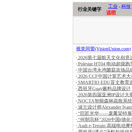
工业
-
科技
行业关键字
说明
视觉同盟(VisionUnion.com)
·
2026第七届航天文化创
·
Polestar HT04 电动超级跑
·
中国台湾永鸿菌菇农场品
·
2026 CCF中国计算艺
·
SMARTIO EDU盲文教育
·
西班牙Guay酱料品牌设计
·
2026第四届亚洲IP设计
·
NOCTA智能森林疏散系
·
波兰设计师Alexander Iva
·
“巨匠光华——庞薰琹特展
·
“何朝宗杯”2026中国(
·
Audi e-Terrain 高端电动
·
西班牙“沸点”汤料包环保