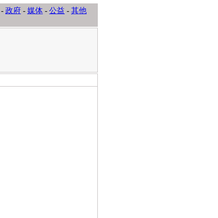
-
政府
-
媒体
-
公益
-
其他