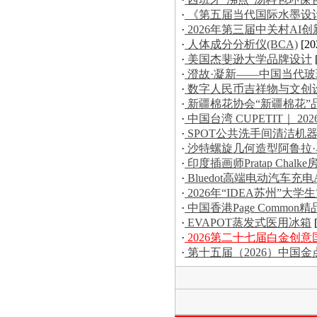
·
《第五届当代国际水墨设
·
2026年第三届中关村AI
·
人体成分分析仪(BCA)
[20
·
美国杰斐逊大学品牌设计
·
澄故·凝新——中国当代
·
数字人民币吉祥物与文创
·
新疆棉花协会“新疆棉花”
·
中国台湾 CUPETIT｜ 20
·
SPOT公共洗手间清洁机
·
沙特螺旋几何造型阿鲁拉
·
印度插画师Pratap Chal
·
Bluedot高端电动汽车充电
·
2026年“IDEA苏州”
·
中国香港Page Commo
·
EVAPOT蒸发式医用冰箱
·
2026第二十七届白金创
·
第十五届（2026）中国