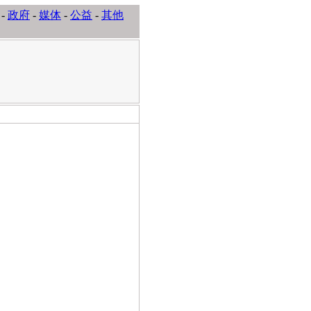
-
政府
-
媒体
-
公益
-
其他