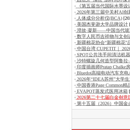
·
《第五届当代国际水墨设
·
2026年第三届中关村AI
·
人体成分分析仪(BCA)
[20
·
美国杰斐逊大学品牌设计
·
澄故·凝新——中国当代
·
数字人民币吉祥物与文创
·
新疆棉花协会“新疆棉花”
·
中国台湾 CUPETIT｜ 20
·
SPOT公共洗手间清洁机
·
沙特螺旋几何造型阿鲁拉
·
印度插画师Pratap Chal
·
Bluedot高端电动汽车充电
·
2026年“IDEA苏州”
·
中国香港Page Commo
·
EVAPOT蒸发式医用冰箱
·
2026第二十七届白金创
·
第十五届（2026）中国