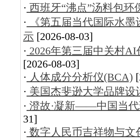
·
西班牙“沸点”汤料包环
·
《第五届当代国际水墨
示
[2026-08-03]
·
2026年第三届中关村
[2026-08-03]
·
人体成分分析仪(BCA)
·
美国杰斐逊大学品牌设
·
澄故·凝新——中国当
31]
·
数字人民币吉祥物与文