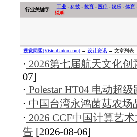
工业
-
科技
-
教育
-
医疗
-
娱乐
-
体育
行业关键字
说明
视觉同盟(VisionUnion.com)
→
设计资讯
→ 文章列表
·
2026第七届航天文化
07]
·
Polestar HT04 电动超
·
中国台湾永鸿菌菇农场
·
2026 CCF中国计算
告
[2026-08-06]