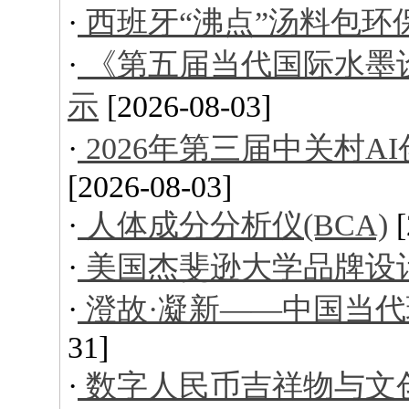
·
西班牙“沸点”汤料包环
·
《第五届当代国际水墨
示
[2026-08-03]
·
2026年第三届中关村
[2026-08-03]
·
人体成分分析仪(BCA)
·
美国杰斐逊大学品牌设
·
澄故·凝新——中国当
31]
·
数字人民币吉祥物与文