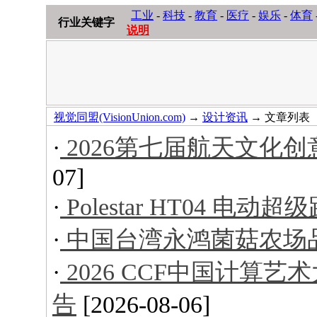
工业
-
科技
-
教育
-
医疗
-
娱乐
-
体育
行业关键字
说明
视觉同盟(VisionUnion.com)
→
设计资讯
→ 文章列表
·
2026第七届航天文化
07]
·
Polestar HT04 电动超
·
中国台湾永鸿菌菇农场
·
2026 CCF中国计算
告
[2026-08-06]