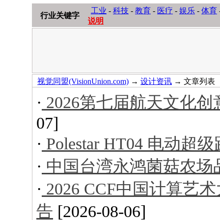
工业
-
科技
-
教育
-
医疗
-
娱乐
-
体育
行业关键字
说明
视觉同盟(VisionUnion.com)
→
设计资讯
→ 文章列表
·
2026第七届航天文化
07]
·
Polestar HT04 电动超
·
中国台湾永鸿菌菇农场
·
2026 CCF中国计算
告
[2026-08-06]