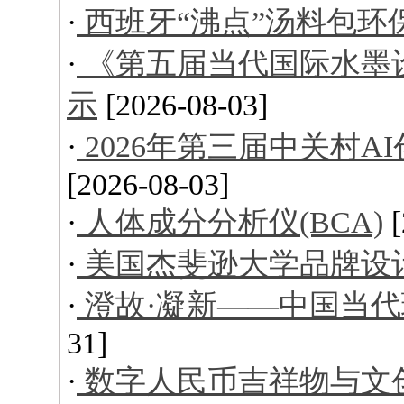
·
西班牙“沸点”汤料包环
·
《第五届当代国际水墨
示
[2026-08-03]
·
2026年第三届中关村
[2026-08-03]
·
人体成分分析仪(BCA)
·
美国杰斐逊大学品牌设
·
澄故·凝新——中国当
31]
·
数字人民币吉祥物与文