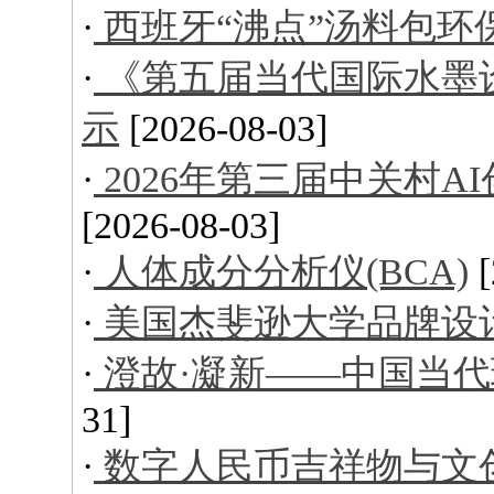
·
西班牙“沸点”汤料包环
·
《第五届当代国际水墨
示
[2026-08-03]
·
2026年第三届中关村
[2026-08-03]
·
人体成分分析仪(BCA)
·
美国杰斐逊大学品牌设
·
澄故·凝新——中国当
31]
·
数字人民币吉祥物与文