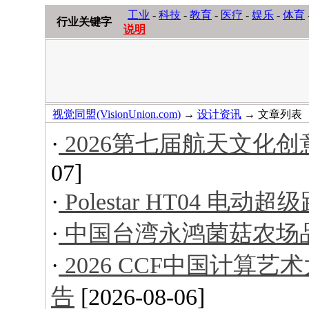
工业
-
科技
-
教育
-
医疗
-
娱乐
-
体育
行业关键字
说明
视觉同盟(VisionUnion.com)
→
设计资讯
→ 文章列表
·
2026第七届航天文化
07]
·
Polestar HT04 电动超
·
中国台湾永鸿菌菇农场
·
2026 CCF中国计算
告
[2026-08-06]