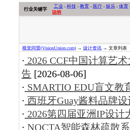
工业
-
科技
-
教育
-
医疗
-
娱乐
-
体育
行业关键字
说明
视觉同盟(VisionUnion.com)
→
设计资讯
→ 文章列表
·
2026 CCF中国计算
告
[2026-08-06]
·
SMARTIO EDU盲文
·
西班牙Guay酱料品牌设
·
2026第四届亚洲IP设
·
NOCTA智能森林疏散