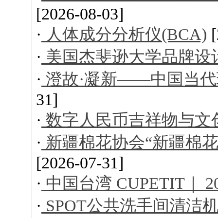
[2026-08-03]
·
人体成分分析仪(BCA)
·
美国杰斐逊大学品牌设
·
澄故·凝新——中国当
31]
·
数字人民币吉祥物与文
·
新疆棉花协会“新疆棉花
[2026-07-31]
·
中国台湾 CUPETIT｜ 
·
SPOT公共洗手间清洁