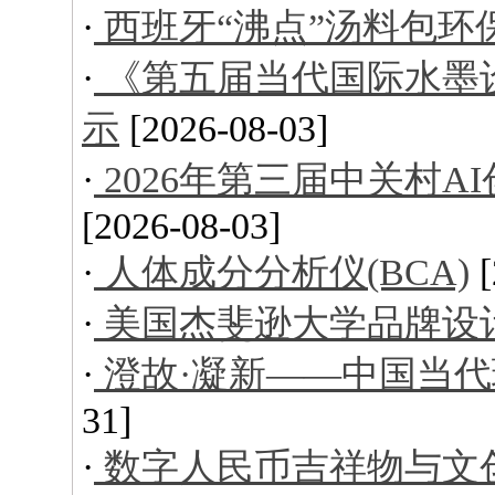
·
西班牙“沸点”汤料包环
·
《第五届当代国际水墨
示
[2026-08-03]
·
2026年第三届中关村
[2026-08-03]
·
人体成分分析仪(BCA)
·
美国杰斐逊大学品牌设
·
澄故·凝新——中国当
31]
·
数字人民币吉祥物与文