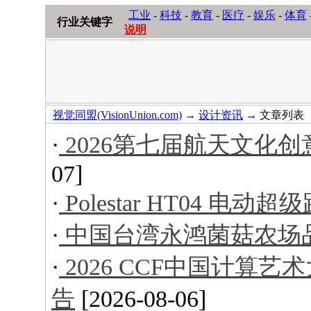
工业
-
科技
-
教育
-
医疗
-
娱乐
-
体育
行业关键字
说明
视觉同盟(VisionUnion.com)
→
设计资讯
→ 文章列表
·
2026第七届航天文化
07]
·
Polestar HT04 电动超
·
中国台湾永鸿菌菇农场
·
2026 CCF中国计算
告
[2026-08-06]