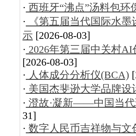
·
西班牙“沸点”汤料包环
·
《第五届当代国际水墨
示
[2026-08-03]
·
2026年第三届中关村
[2026-08-03]
·
人体成分分析仪(BCA)
·
美国杰斐逊大学品牌设
·
澄故·凝新——中国当
31]
·
数字人民币吉祥物与文