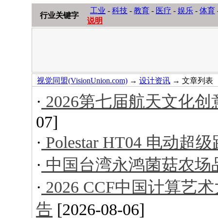
工业
-
科技
-
教育
-
医疗
-
娱乐
-
体育
行业关键字
说明
视觉同盟(VisionUnion.com)
→
设计资讯
→ 文章列表
·
2026第七届航天文化
07]
·
Polestar HT04 电动超
·
中国台湾永鸿菌菇农场
·
2026 CCF中国计算
告
[2026-08-06]