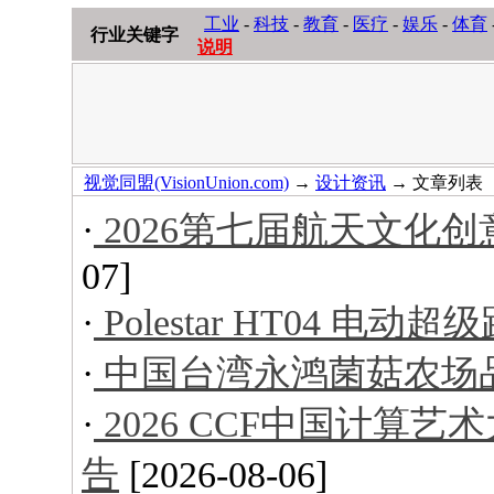
工业
-
科技
-
教育
-
医疗
-
娱乐
-
体育
行业关键字
说明
视觉同盟(VisionUnion.com)
→
设计资讯
→ 文章列表
·
2026第七届航天文化
07]
·
Polestar HT04 电动超
·
中国台湾永鸿菌菇农场
·
2026 CCF中国计算
告
[2026-08-06]