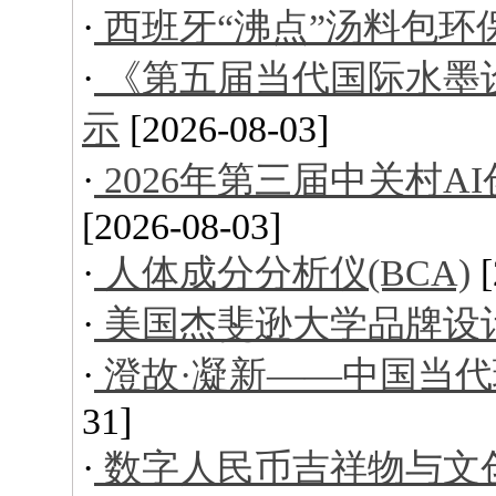
·
西班牙“沸点”汤料包环
·
《第五届当代国际水墨
示
[2026-08-03]
·
2026年第三届中关村
[2026-08-03]
·
人体成分分析仪(BCA)
·
美国杰斐逊大学品牌设
·
澄故·凝新——中国当
31]
·
数字人民币吉祥物与文