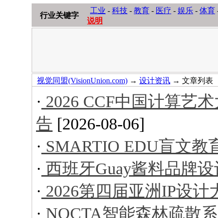
工业
-
科技
-
教育
-
医疗
-
娱乐
-
体育
行业关键字
说明
视觉同盟(VisionUnion.com)
→
设计资讯
→ 文章列表
·
2026 CCF中国计算
告
[2026-08-06]
·
SMARTIO EDU盲文
·
西班牙Guay酱料品牌设
·
2026第四届亚洲IP设
·
NOCTA智能森林疏散