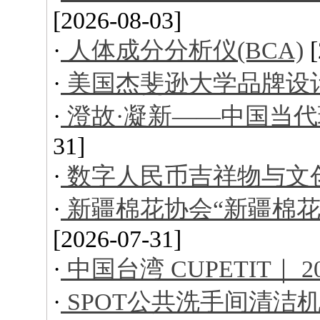
[2026-08-03]
·
人体成分分析仪(BCA)
·
美国杰斐逊大学品牌设
·
澄故·凝新——中国当
31]
·
数字人民币吉祥物与文
·
新疆棉花协会“新疆棉花
[2026-07-31]
·
中国台湾 CUPETIT｜ 
·
SPOT公共洗手间清洁