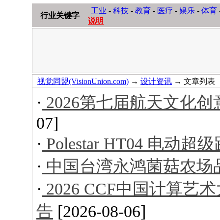
工业
-
科技
-
教育
-
医疗
-
娱乐
-
体育
行业关键字
说明
视觉同盟(VisionUnion.com)
→
设计资讯
→ 文章列表
·
2026第七届航天文化
07]
·
Polestar HT04 电动超
·
中国台湾永鸿菌菇农场
·
2026 CCF中国计算
告
[2026-08-06]