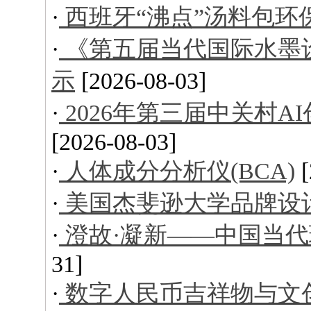
·
西班牙“沸点”汤料包环
·
《第五届当代国际水墨
示
[2026-08-03]
·
2026年第三届中关村
[2026-08-03]
·
人体成分分析仪(BCA)
·
美国杰斐逊大学品牌设
·
澄故·凝新——中国当
31]
·
数字人民币吉祥物与文