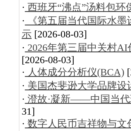
·
西班牙“沸点”汤料包环
·
《第五届当代国际水墨
示
[2026-08-03]
·
2026年第三届中关村
[2026-08-03]
·
人体成分分析仪(BCA)
·
美国杰斐逊大学品牌设
·
澄故·凝新——中国当
31]
·
数字人民币吉祥物与文