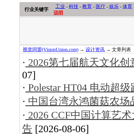
工业
-
科技
-
教育
-
医疗
-
娱乐
-
体育
行业关键字
说明
视觉同盟(VisionUnion.com)
→
设计资讯
→ 文章列表
·
2026第七届航天文化
07]
·
Polestar HT04 电动超
·
中国台湾永鸿菌菇农场
·
2026 CCF中国计算
告
[2026-08-06]